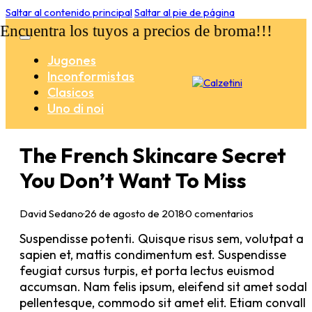
Saltar al contenido principal
Saltar al pie de página
cuentra los tuyos a precios de broma!!!
Jugones
Inconformistas
Clasicos
Uno di noi
The French Skincare Secret
You Don’t Want To Miss
David Sedano
·
26 de agosto de 2018
·
0 comentarios
Suspendisse potenti. Quisque risus sem, volutpat a
sapien et, mattis condimentum est. Suspendisse
feugiat cursus turpis, et porta lectus euismod
accumsan. Nam felis ipsum, eleifend sit amet sodal
pellentesque, commodo sit amet elit. Etiam convalli