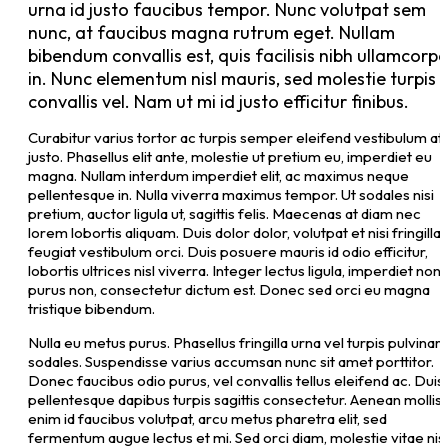
urna id justo faucibus tempor. Nunc volutpat sem
nunc, at faucibus magna rutrum eget. Nullam
bibendum convallis est, quis facilisis nibh ullamcorpe
in. Nunc elementum nisl mauris, sed molestie turpis
convallis vel. Nam ut mi id justo efficitur finibus.
Curabitur varius tortor ac turpis semper eleifend vestibulum at
justo. Phasellus elit ante, molestie ut pretium eu, imperdiet eu
magna. Nullam interdum imperdiet elit, ac maximus neque
pellentesque in. Nulla viverra maximus tempor. Ut sodales nisi
pretium, auctor ligula ut, sagittis felis. Maecenas at diam nec
lorem lobortis aliquam. Duis dolor dolor, volutpat et nisi fringilla,
feugiat vestibulum orci. Duis posuere mauris id odio efficitur,
lobortis ultrices nisl viverra. Integer lectus ligula, imperdiet non
purus non, consectetur dictum est. Donec sed orci eu magna
tristique bibendum.
Nulla eu metus purus. Phasellus fringilla urna vel turpis pulvinar
sodales. Suspendisse varius accumsan nunc sit amet porttitor.
Donec faucibus odio purus, vel convallis tellus eleifend ac. Duis
pellentesque dapibus turpis sagittis consectetur. Aenean mollis,
enim id faucibus volutpat, arcu metus pharetra elit, sed
fermentum augue lectus et mi. Sed orci diam, molestie vitae nisl