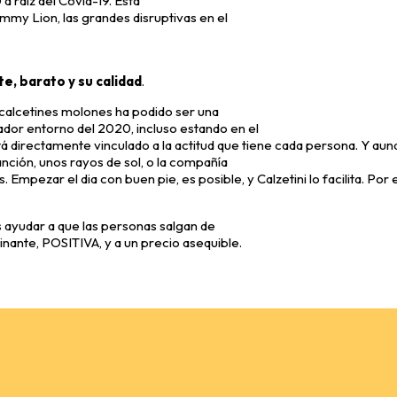
a raíz del Covid-19. Está
my Lion, las grandes disruptivas en el
te, barato y su calidad
.
 calcetines molones ha podido ser una
ador entorno del 2020, incluso estando en el
 directamente vinculado a la actitud que tiene cada persona. Y au
nción, unos rayos de sol, o la compañía
 Empezar el dia con buen pie, es posible, y Calzetini lo facilita. Por
os ayudar a que las personas salgan de
inante, POSITIVA, y a un precio asequible.