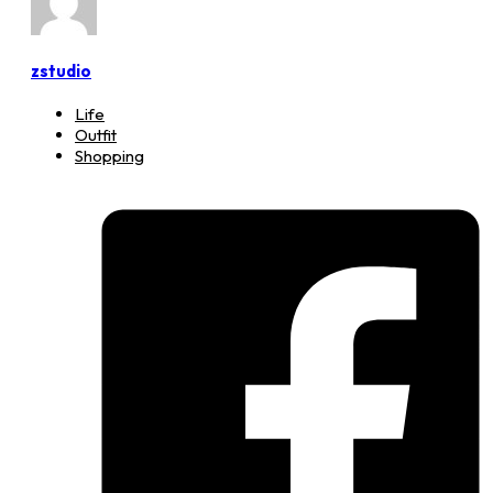
zstudio
Life
Outfit
Shopping