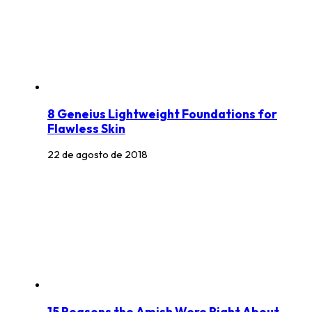
8 Geneius Lightweight Foundations for
Flawless Skin
22 de agosto de 2018
15 Reasons the Amish Were Right About