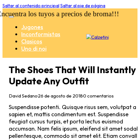
Saltar al contenido principal
Saltar al pie de página
uentra los tuyos a precios de broma!!!
Jugones
Inconformistas
Clasicos
Uno di noi
The Shoes That Will Instantly
Update Any Outfit
David Sedano
·
26 de agosto de 2018
·
0 comentarios
Suspendisse potenti. Quisque risus sem, volutpat a
sapien et, mattis condimentum est. Suspendisse
feugiat cursus turpis, et porta lectus euismod
accumsan. Nam felis ipsum, eleifend sit amet sodal
pellentesque, commodo sit amet elit. Etiam convalli