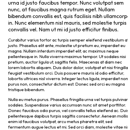
urna id justo faucibus tempor. Nunc volutpat sem
nunc, at faucibus magna rutrum eget. Nullam
bibendum convallis est, quis facilisis nibh ullamcorpe
in. Nunc elementum nisl mauris, sed molestie turpis
convallis vel. Nam ut mi id justo efficitur finibus.
Curabitur varius tortor ac turpis semper eleifend vestibulum at
justo. Phasellus elit ante, molestie ut pretium eu, imperdiet eu
magna. Nullam interdum imperdiet elit, ac maximus neque
pellentesque in. Nulla viverra maximus tempor. Ut sodales nisi
pretium, auctor ligula ut, sagittis felis. Maecenas at diam nec
lorem lobortis aliquam. Duis dolor dolor, volutpat et nisi fringilla,
feugiat vestibulum orci. Duis posuere mauris id odio efficitur,
lobortis ultrices nisl viverra. Integer lectus ligula, imperdiet non
purus non, consectetur dictum est. Donec sed orci eu magna
tristique bibendum.
Nulla eu metus purus. Phasellus fringilla urna vel turpis pulvinar
sodales. Suspendisse varius accumsan nunc sit amet porttitor.
Donec faucibus odio purus, vel convallis tellus eleifend ac. Duis
pellentesque dapibus turpis sagittis consectetur. Aenean mollis,
enim id faucibus volutpat, arcu metus pharetra elit, sed
fermentum augue lectus et mi. Sed orci diam, molestie vitae nisl