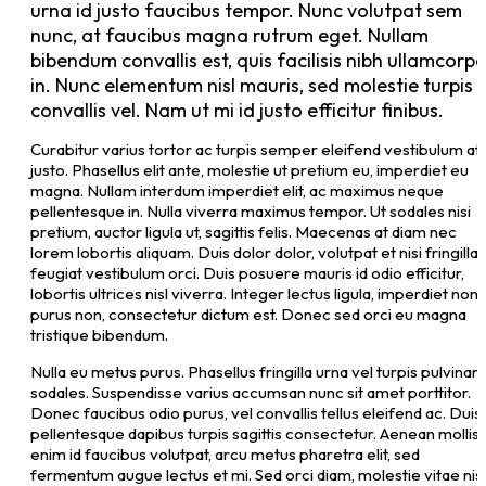
urna id justo faucibus tempor. Nunc volutpat sem
nunc, at faucibus magna rutrum eget. Nullam
bibendum convallis est, quis facilisis nibh ullamcorpe
in. Nunc elementum nisl mauris, sed molestie turpis
convallis vel. Nam ut mi id justo efficitur finibus.
Curabitur varius tortor ac turpis semper eleifend vestibulum at
justo. Phasellus elit ante, molestie ut pretium eu, imperdiet eu
magna. Nullam interdum imperdiet elit, ac maximus neque
pellentesque in. Nulla viverra maximus tempor. Ut sodales nisi
pretium, auctor ligula ut, sagittis felis. Maecenas at diam nec
lorem lobortis aliquam. Duis dolor dolor, volutpat et nisi fringilla,
feugiat vestibulum orci. Duis posuere mauris id odio efficitur,
lobortis ultrices nisl viverra. Integer lectus ligula, imperdiet non
purus non, consectetur dictum est. Donec sed orci eu magna
tristique bibendum.
Nulla eu metus purus. Phasellus fringilla urna vel turpis pulvinar
sodales. Suspendisse varius accumsan nunc sit amet porttitor.
Donec faucibus odio purus, vel convallis tellus eleifend ac. Duis
pellentesque dapibus turpis sagittis consectetur. Aenean mollis,
enim id faucibus volutpat, arcu metus pharetra elit, sed
fermentum augue lectus et mi. Sed orci diam, molestie vitae nisl