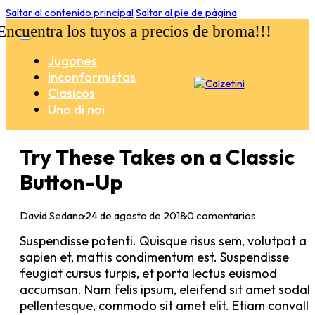
Saltar al contenido principal
Saltar al pie de página
uentra los tuyos a precios de broma!!!
Jugones
Inconformistas
Clasicos
Uno di noi
Try These Takes on a Classic
Button-Up
David Sedano
·
24 de agosto de 2018
·
0 comentarios
Suspendisse potenti. Quisque risus sem, volutpat a
sapien et, mattis condimentum est. Suspendisse
feugiat cursus turpis, et porta lectus euismod
accumsan. Nam felis ipsum, eleifend sit amet sodal
pellentesque, commodo sit amet elit. Etiam convalli