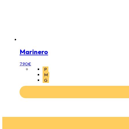
Marinero
7.90
€
P
M
G