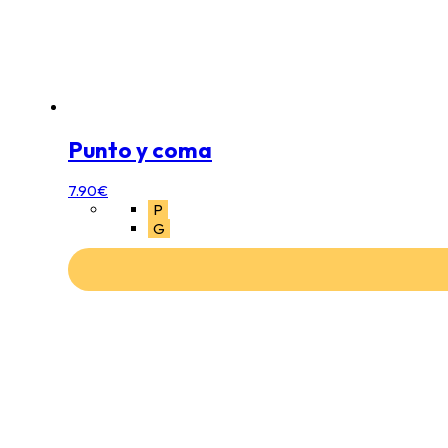
Punto y coma
7.90
€
P
G