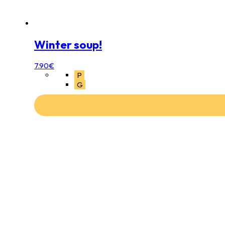
Winter soup!
7.90
€
P
G