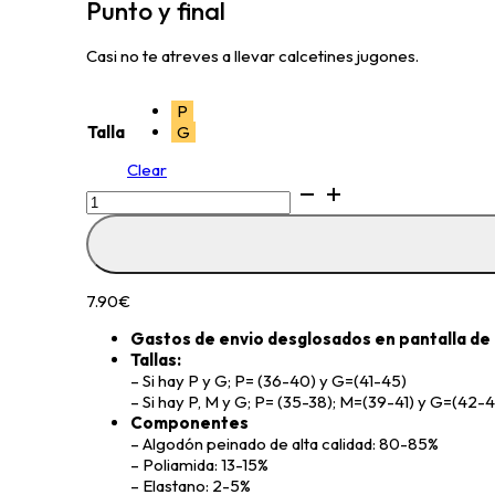
Punto y final
Casi no te atreves a llevar calcetines jugones.
P
Talla
G
Clear
Punto
y
final
quantity
7.90
€
Gastos de envio desglosados en pantalla de
Tallas:
– Si hay P y G; P= (36-40) y G=(41-45)
– Si hay P, M y G; P= (35-38); M=(39-41) y G=(42-
Componentes
– Algodón peinado de alta calidad: 80-85%
– Poliamida: 13-15%
– Elastano: 2-5%