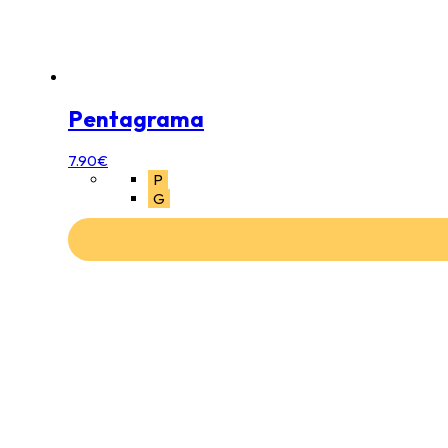
Pentagrama
7.90
€
P
G