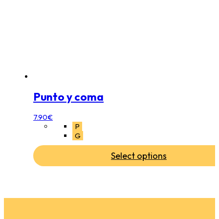
Punto y coma
7.90
€
P
G
Select options