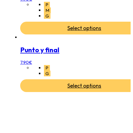
P
M
G
Select options
Punto y final
7.90
€
P
G
Select options