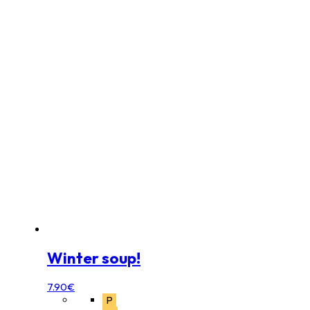
Winter soup!
7.90
€
P