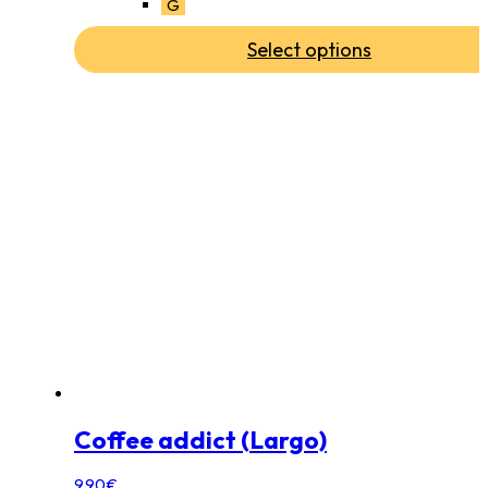
G
Select options
Coffee addict (Largo)
9.90
€