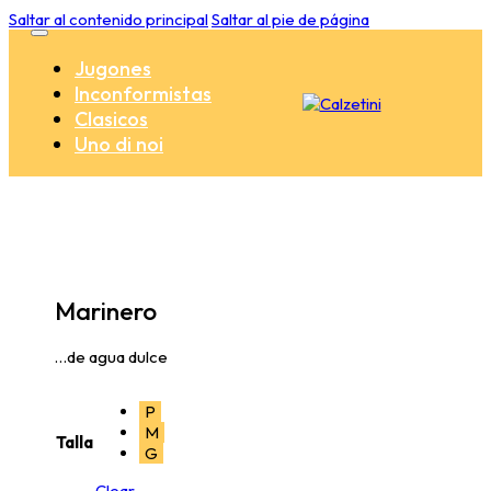
Saltar al contenido principal
Saltar al pie de página
Jugones
Inconformistas
Clasicos
Uno di noi
Marinero
…de agua dulce
P
M
Talla
G
Clear