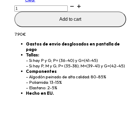
Marinero
quantity
Add to cart
7.90
€
Gastos de envio desglosados en pantalla de
pago
Tallas:
– Si hay P y G; P= (36-40) y G=(41-45)
– Si hay P, M y G; P= (35-38); M=(39-41) y G=(42-45)
Componentes
– Algodón peinado de alta calidad: 80-85%
– Poliamida: 13-15%
– Elastano: 2-5%
Hecho en EU.