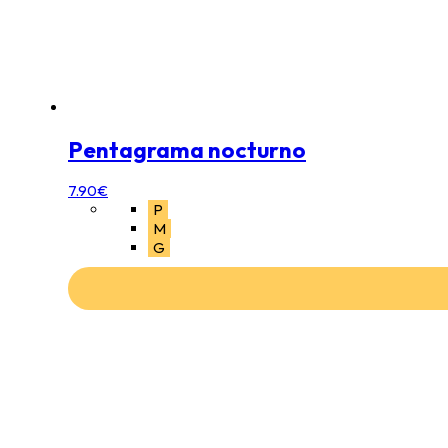
Pentagrama nocturno
7.90
€
P
M
G