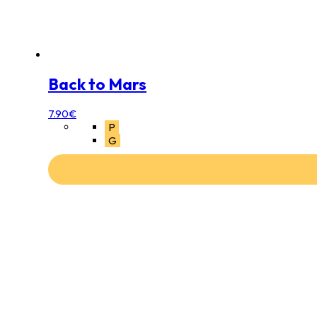
Back to Mars
7.90
€
P
G