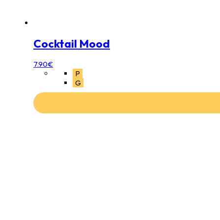
Cocktail Mood
7.90
€
P
G