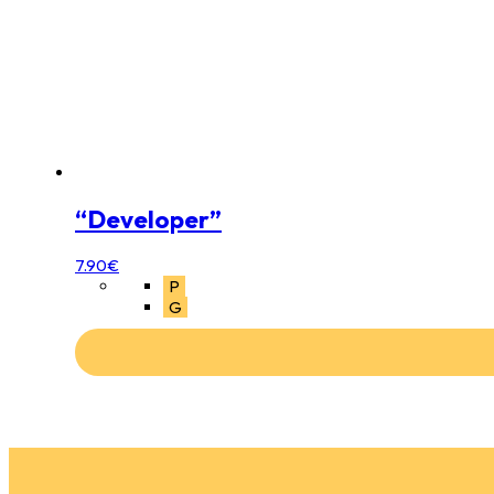
“Developer”
7.90
€
P
G