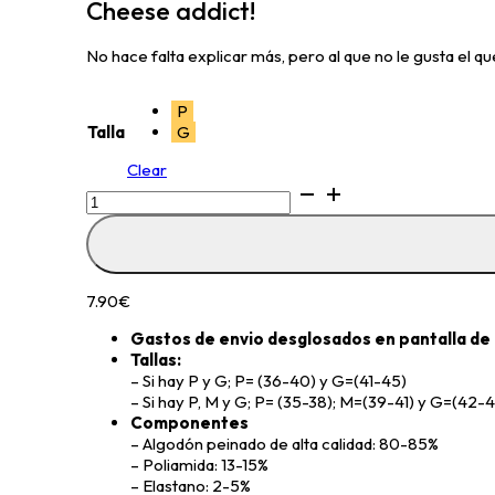
Cheese addict!
No hace falta explicar más, pero al que no le gusta el que
P
Talla
G
Clear
Cheese
addict!
quantity
7.90
€
Gastos de envio desglosados en pantalla de
Tallas:
– Si hay P y G; P= (36-40) y G=(41-45)
– Si hay P, M y G; P= (35-38); M=(39-41) y G=(42-
Componentes
– Algodón peinado de alta calidad: 80-85%
– Poliamida: 13-15%
– Elastano: 2-5%